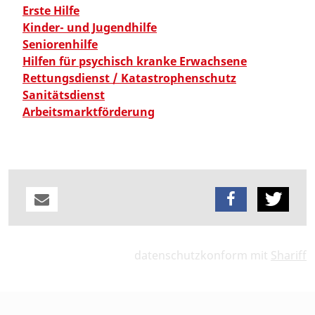
Erste Hilfe
Kinder- und Jugendhilfe
Seniorenhilfe
Hilfen für psychisch kranke Erwachsene
Rettungsdienst / Katastrophenschutz
Sanitätsdienst
Arbeitsmarktförderung
datenschutzkonform mit
Shariff