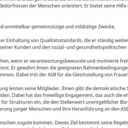
edürfnissen der Menschen orientiert. Er bietet seine Hilfe
 und unmittelbar gemeinnützige und mildtätige Zwecke.
ter Einhaltung von Qualitätsstandards, die er ständig weite
 seiner Kunden und den sozial- und gesundheitspolitischen
chen, wenn er verantwortungsbewusste und motivierte frei
ewinnt. Er gewährt ihnen die geeigneten Rahmenbedingunge
ammen. Dabei tritt der ASB für die Gleichstellung von Frau
gung leisten seine Mitglieder. Ihnen gibt die demokratische
iden. Dabei hat das freiwillige Engagement, das auch die 
ür Strukturen ein, die den Stellenwert unentgeltlicher Bürg
örderung junger Menschen und ihre Heranführung an den ASB
Menschen zugute kommen. Dieses Ziel bestimmt seine Regeln